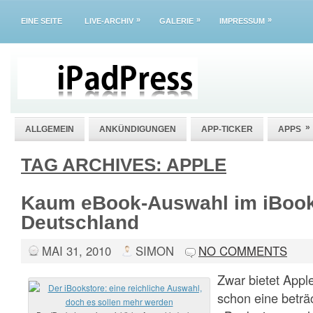
»
»
»
EINE SEITE
LIVE-ARCHIV
GALERIE
IMPRESSUM
»
ALLGEMEIN
ANKÜNDIGUNGEN
APP-TICKER
APPS
TAG ARCHIVES:
APPLE
Kaum eBook-Auswahl im iBook
Deutschland
MAI 31, 2010
SIMON
NO COMMENTS
Zwar bietet Apple
schon eine beträ